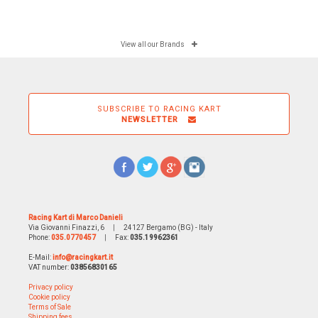
View all our Brands
SUBSCRIBE TO RACING KART
NEWSLETTER
Racing Kart di Marco Danieli
Via Giovanni Finazzi, 6
|
24127 Bergamo (BG) - Italy
Phone:
035.0770457
|
Fax:
035.19962361
E-Mail:
info@racingkart.it
VAT number:
03856830165
Privacy policy
Cookie policy
Terms of Sale
Shipping fees