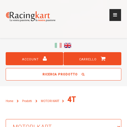
ACCOUNT
CARRELLO
RICERCA PRODOTTO
4T
Home
Prodotti
MOTORI KART