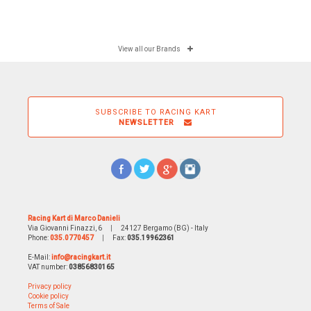
View all our Brands
SUBSCRIBE TO RACING KART
NEWSLETTER
Racing Kart di Marco Danieli
Via Giovanni Finazzi, 6
|
24127 Bergamo (BG) - Italy
Phone:
035.0770457
|
Fax:
035.19962361
E-Mail:
info@racingkart.it
VAT number:
03856830165
Privacy policy
Cookie policy
Terms of Sale